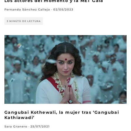
Los actores del momento y la MET Gala
Fernanda Sánchez Callejo
·
02/05/2023
3 MINUTO DE LECTURA
Gangubai Kothewali, la mujer tras ‘Gangubai
Kathiawadi’
Sara Granero
·
25/07/2021