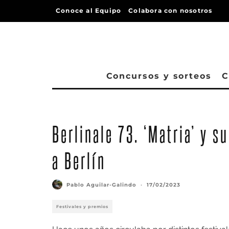
Conoce al Equipo
Colabora con nosotros
Concursos y sorteos
C
Berlinale 73. ‘Matria’ y 
a Berlín
Pablo Aguilar-Galindo
·
17/02/2023
Festivales y premios