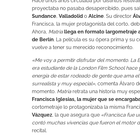
Hace unos años circulaba por distintos festiv
proyectaba no pasaba desapercibido, pues s
Sundance
,
Valladolid
o
Alcine
. Su director
Ál
Francisca, la mujer protagonista del corto, de
Ahora
, Matria
llega en formato largometraje 
de Berlín
. La película es su ópera prima y su
vuelve a tener su merecido reconocimiento.
«Me voy a permitir disfrutar del momento. La Be
era estudiante de la London Film School hace 
energía de estar rodeado de gente que ama el 
surrealista y muy especial»
, comenta Álvaro d
momento.
Matria
retrata una historia muy especi
Francisca Iglesias, la mujer que se encargab
cortometraje lo protagonizaba la misma Franci
Vázquez
, la que asegura que
«Francisca fue 
contó muchas vivencias que fueron el motor d
recital.