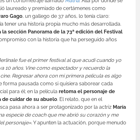
ales un cortometraje llamado
Matria
. Allá por donde se
alió laureado y premiado de certámenes como
varo Gago
, un gallego de 37 años, lo tenía claro:
bía tener una historia propia mucho más desarrollada.
a la sección Panorama
de la 73ª edición del Festival
 compromiso con la historia que ha perseguido años
rlinale fue el primer festival al que acudí cuando yo
ya 10 años. Vine como espectador y recuerdo la
cine. Regresar ahora con mi primera película es algo
e forma pausada como si quisiera saborear cada
al para él; en la película
retoma el personaje de
a de cuidar de su abuelo
. El relato, que en el
sca pasa ahora a ser protagonizado por la actriz
María
una especie de coach que me abrió su corazón y me
el personaje».
Y apunten la actuación, porque menudo