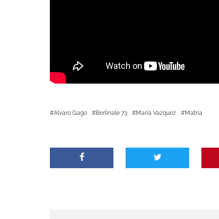
Alvaro Gago
Berlinale 73
María Vazquez
Matria