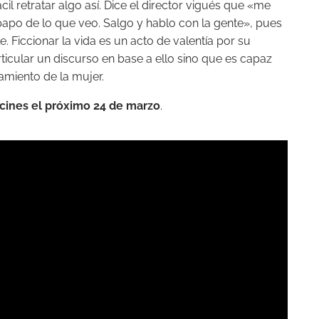
cil retratar algo así. Dice el director vigués que «me
apo de lo que veo. Salgo y hablo con la gente», pues
le. Ficcionar la vida es un acto de valentía por su
ticular un discurso en base a ello sino que es capaz
amiento de la mujer.
cines el próximo 24 de marzo
.