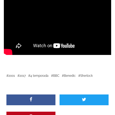
2001
2017
4 temporada
BBC
Benedic
Sherlock