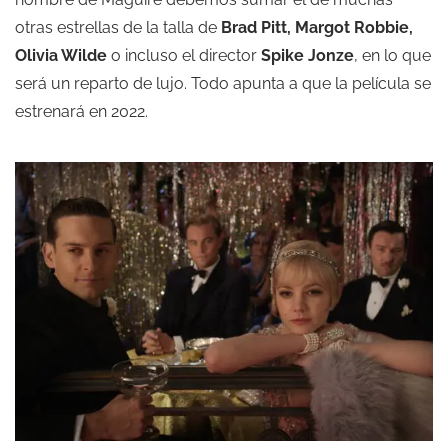
otras estrellas de la talla de
Brad Pitt, Margot Robbie,
Olivia Wilde
o incluso el director
Spike Jonze
, en lo que
será un reparto de lujo. Todo apunta a que la película se
estrenará en 2022.