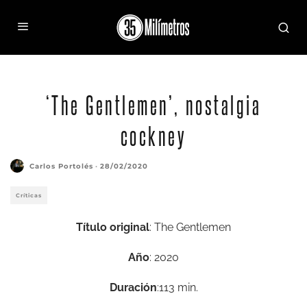
‘The Gentlemen’, nostalgia
cockney
Carlos Portolés
·
28/02/2020
Críticas
Título original
: The Gentlemen
Año
: 2020
Duración
:113 min.