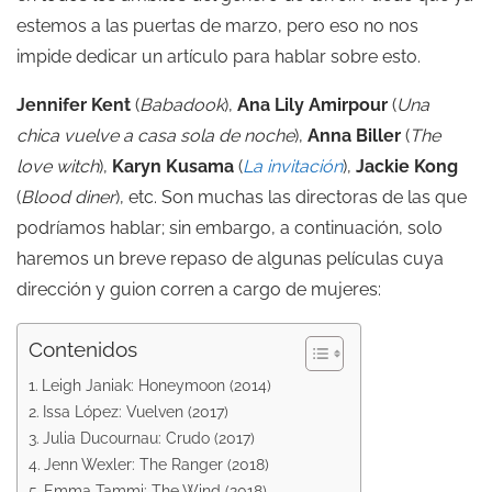
estemos a las puertas de marzo, pero eso no nos
impide dedicar un artículo para hablar sobre esto.
Jennifer Kent
(
Babadook
),
Ana Lily Amirpour
(
Una
chica vuelve a casa sola de noche
),
Anna Biller
(
The
love witch
),
Karyn Kusama
(
La invitación
),
Jackie Kong
(
Blood diner
), etc. Son muchas las directoras de las que
podríamos hablar; sin embargo, a continuación, solo
haremos un breve repaso de algunas películas cuya
dirección y guion corren a cargo de mujeres:
Contenidos
Leigh Janiak: Honeymoon (2014)
Issa López: Vuelven (2017)
Julia Ducournau: Crudo (2017)
Jenn Wexler: The Ranger (2018)
Emma Tammi: The Wind (2018)