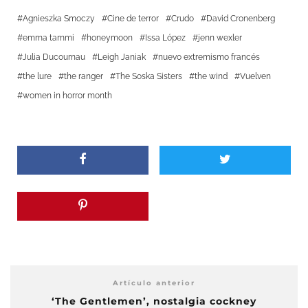
Agnieszka Smoczy
Cine de terror
Crudo
David Cronenberg
emma tammi
honeymoon
Issa López
jenn wexler
Julia Ducournau
Leigh Janiak
nuevo extremismo francés
the lure
the ranger
The Soska Sisters
the wind
Vuelven
women in horror month
Artículo anterior
‘The Gentlemen’, nostalgia cockney