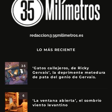
redaccion@35milimetros.es
LO MÁS RECIENTE
3.5
‘Gatos callejeros, de Ricky
Gervais’, la deprimente metedura
de pata del genio de Gervais.
6
‘La ventana abierta’, el sombrío
viento levantino