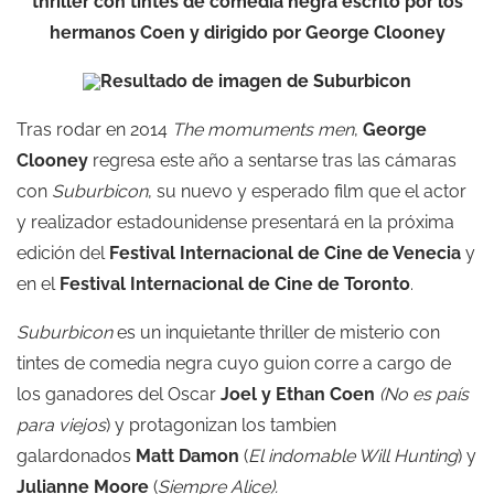
thriller con tintes de comedia negra escrito por los
hermanos Coen y dirigido por George Clooney
Tras rodar en 2014
The momuments men
,
George
Clooney
regresa este año a sentarse tras las cámaras
con
Suburbicon
, su nuevo y esperado film que el actor
y realizador estadounidense presentará en la próxima
edición del
Festival Internacional de Cine de Venecia
y
en el
Festival Internacional de Cine de Toronto
.
Suburbicon
es un inquietante thriller de misterio con
tintes de comedia negra cuyo guion corre a cargo de
los ganadores del Oscar
Joel y Ethan Coen
(No es país
para viejos
) y protagonizan los tambien
galardonados
Matt Damon
(
El indomable Will Hunting
) y
Julianne Moore
(
Siempre Alice).