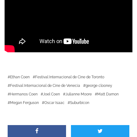
Ethan Coen
Festival Internacional de Cine de Toronto
Festival Internacional de Cine de Venecia
george clooney
Hermanos Coen
Joel Coen
Julianne Moore
Matt Damon
Megan Ferguson
Oscar Isaac
Suburbicon