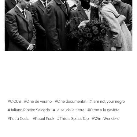
CICUS
Cine de verano
Cine documental
I am not your negro
Juliano Ribeiro Salgado
La sal de la tierra
Olmo y la gaviota
Petra Costa
Raoul Peck
This is Spinal Tap
Wim Wenders