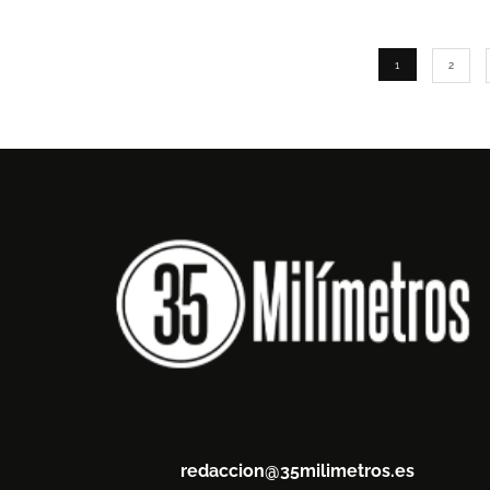
1
2
redaccion@35milimetros.es