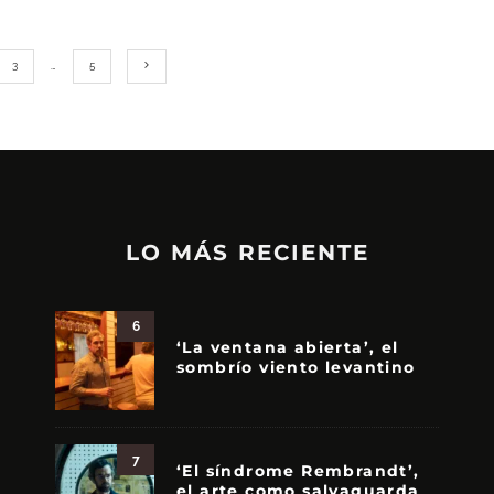
3
…
5
LO MÁS RECIENTE
6
‘La ventana abierta’, el
sombrío viento levantino
7
‘El síndrome Rembrandt’,
el arte como salvaguarda