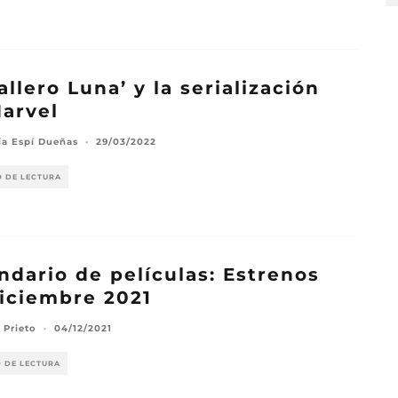
allero Luna’ y la serialización
arvel
ía Espí Dueñas
·
29/03/2022
O DE LECTURA
ndario de películas: Estrenos
iciembre 2021
 Prieto
·
04/12/2021
O DE LECTURA