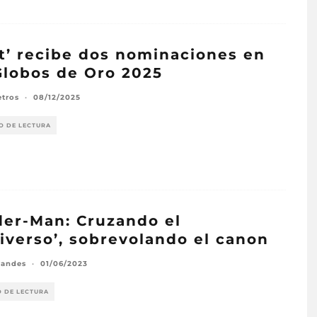
at’ recibe dos nominaciones en
Globos de Oro 2025
etros
·
08/12/2025
O DE LECTURA
der-Man: Cruzando el
iverso’, sobrevolando el canon
randes
·
01/06/2023
O DE LECTURA