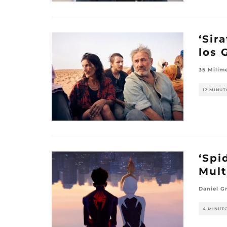
‘Sir
los 
35 Milím
12 MINUT
‘Spi
Mult
Daniel G
4 MINUT