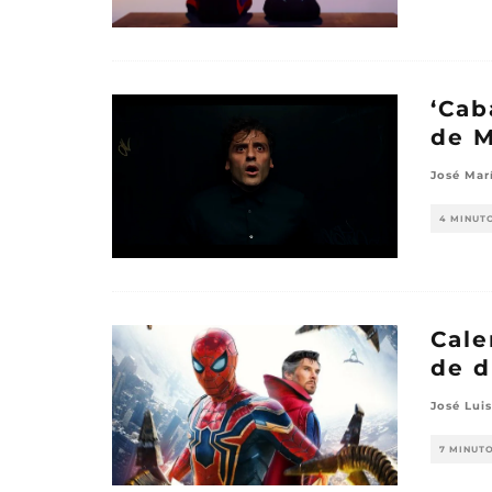
‘Cab
de M
José Mar
4 MINUT
Cale
de d
José Luis
7 MINUT