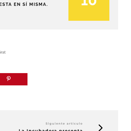
10
ESTA EN SÍ MISMA.
irat
Siguiente artículo
La Incubadora presenta