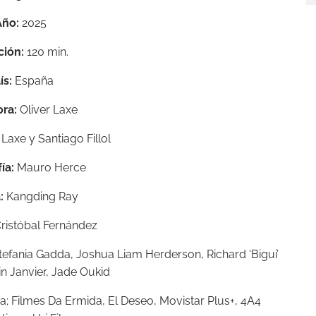
Año:
2025
ción:
120 min.
ís:
España
ora:
Oliver Laxe
 Laxe y Santiago Fillol
ía:
Mauro Herce
:
Kangding Ray
ristóbal Fernández
efania Gadda, Joshua Liam Herderson, Richard ‘Bigui’
n Janvier, Jade Oukid
 Filmes Da Ermida, El Deseo, Movistar Plus+, 4A4