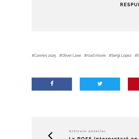
RESPU
Cannes 2025
Oliver Laxe
road movie
Sergi Lopez
S
Artículo anterior
La ROSS interpretará en