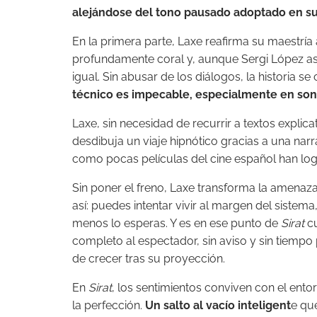
alejándose del tono pausado adoptado en su 
En la primera parte, Laxe reafirma su maestría a
profundamente coral y, aunque Sergi López as
igual. Sin abusar de los diálogos, la historia s
técnico es impecable, especialmente en soni
Laxe, sin necesidad de recurrir a textos explic
desdibuja un viaje hipnótico gracias a una narr
como pocas películas del cine español han log
Sin poner el freno, Laxe transforma la amenaza
así: puedes intentar vivir al margen del siste
menos lo esperas. Y es en ese punto de
Sirat
cu
completo al espectador, sin aviso y sin tiempo 
de crecer tras su proyección.
En
Sirat
, los sentimientos conviven con el ento
la perfección.
Un salto al vacío inteligent
e qu