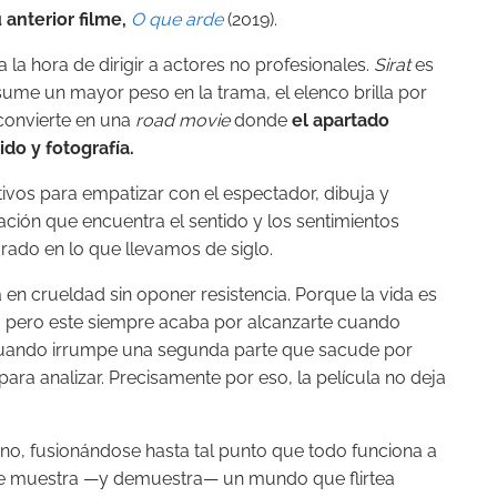
anterior filme,
O que arde
(2019).
 la hora de dirigir a actores no profesionales.
Sirat
es
ume un mayor peso en la trama, el elenco brilla por
e convierte en una
road movie
donde
el apartado
do y fotografía.
ativos para empatizar con el espectador, dibuja y
ación que encuentra el sentido y los sentimientos
rado en lo que llevamos de siglo.
 en crueldad sin oponer resistencia. Porque la vida es
ma, pero este siempre acaba por alcanzarte cuando
ando irrumpe una segunda parte que sacude por
para analizar. Precisamente por eso, la película no deja
rno, fusionándose hasta tal punto que todo funciona a
e muestra —y demuestra— un mundo que flirtea