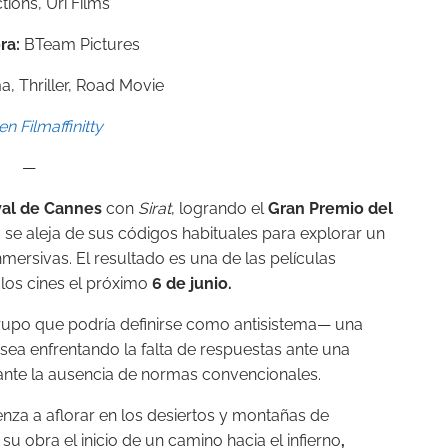
ions, Uri Films
ora:
BTeam Pictures
, Thriller, Road Movie
en Filmaffinitty
—
val de Cannes
con
Sirat
, logrando el
Gran Premio del
 se aleja de sus códigos habituales para explorar un
nmersivas. El resultado es una de las películas
los cines el próximo
6 de junio.
grupo que podría definirse como antisistema— una
 sea enfrentando la falta de respuestas ante una
ante la ausencia de normas convencionales.
enza a aflorar en los desiertos y montañas de
su obra el inicio de un camino hacia el infierno
,