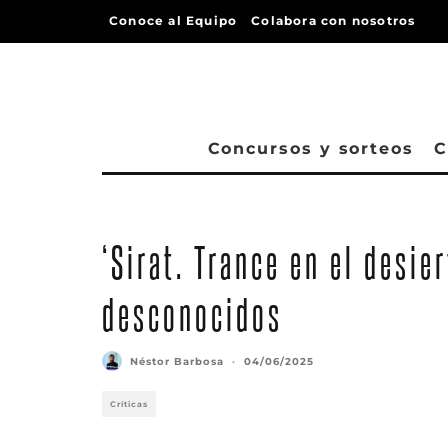
Conoce al Equipo
Colabora con nosotros
Concursos y sorteos
C
‘Sirat. Trance en el desier
desconocidos
Néstor Barbosa
·
04/06/2025
Críticas