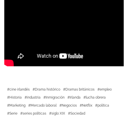
cine irlandés
Drama histórico
Dramas británicos
empleo
Historia
industria
Inmigración
Irlanda
lucha obrera
Marketing
Mercado laboral
Negocios
Netflix
política
Serie
series políticas
siglo XIX
Sociedad