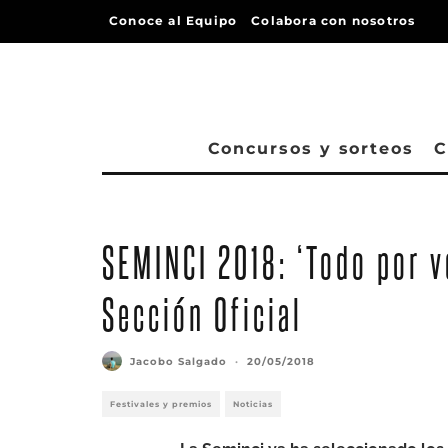
Conoce al Equipo
Colabora con nosotros
Concursos y sorteos
C
SEMINCI 2018: ‘Todo por ve
Sección Oficial
Jacobo Salgado
·
20/05/2018
Festivales y premios
Noticias