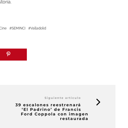
toria.
Cine
SEMINCI
Valladolid
Siguiente artículo
39 escalones reestrenará
‘El Padrino’ de Francis
Ford Coppola con imagen
restaurada