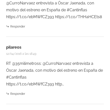
@CurroNarvaez entrevista a Óscar Jaenada, con
motivo del estreno en España de #Cantinflas
https://t.co/ebMWfCZ393
https://t.co/THHaHCEts8
Responder
pilareos
12/04/2016 a las 18:49
RT @35milimetross: @CurroNarvaez entrevista a
Óscar Jaenada, con motivo del estreno en España de
#Cantinflas
https://t.co/ebMWfCZ393
http…
Responder