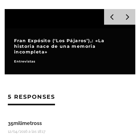
Merche Zubiaga (‘Tiempo de arte’): «En
los clásicos me encuentro con las
mismas cosas que nos suceden hoy»
Entrevistas
5 RESPONSES
35milimetross
12/04/2016 a las 18:17