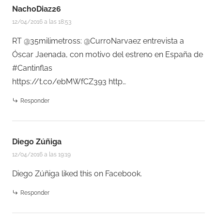
NachoDiaz26
12/04/2016 a las 18:53
RT @35milimetross: @CurroNarvaez entrevista a
Óscar Jaenada, con motivo del estreno en España de
#Cantinflas
https://t.co/ebMWfCZ393
http…
Responder
Diego Zúñiga
12/04/2016 a las 19:19
Diego Zúñiga
liked this on Facebook.
Responder