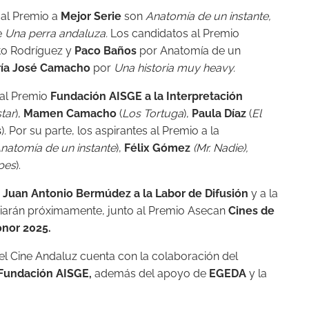
 al Premio a
Mejor Serie
son
Anatomía de un instante,
e
Una perra andaluza.
Los candidatos al Premio
to Rodríguez y
Paco Baños
por Anatomía de un
ía José Camacho
por
Una historia muy heavy.
 al Premio
Fundación AISGE a la Interpretación
tar
),
Mamen Camacho
(
Los Tortuga
),
Paula Díaz
(
El
s
). Por su parte, los aspirantes al Premio a la
natomía de un instante
),
Félix Gómez
(Mr. Nadie),
pes
).
s
Juan Antonio Bermúdez a la Labor de Difusión
y a la
iarán próximamente, junto al Premio Asecan
Cines de
nor 2025.
el Cine Andaluz cuenta con la colaboración del
Fundación AISGE,
además del apoyo de
EGEDA
y la