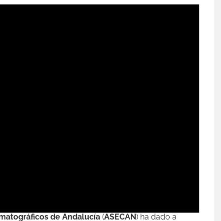
ematográficos de Andalucía
(
ASECAN
) ha dado a