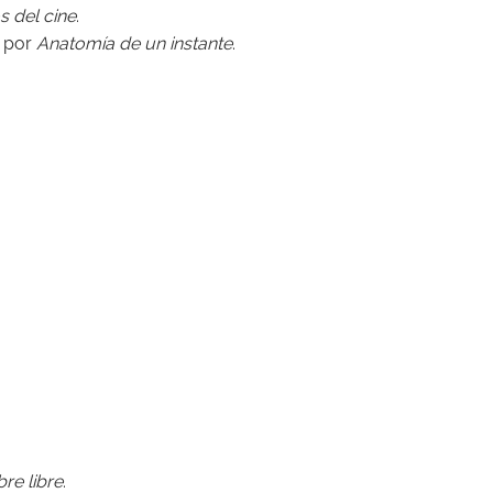
s del cine
.
z por
Anatomía de un instante
.
re libre
.