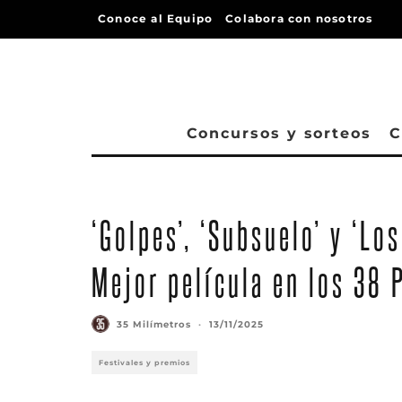
Conoce al Equipo
Colabora con nosotros
Concursos y sorteos
C
‘Golpes’, ‘Subsuelo’ y ‘Lo
Mejor película en los 38
35 Milímetros
·
13/11/2025
Festivales y premios