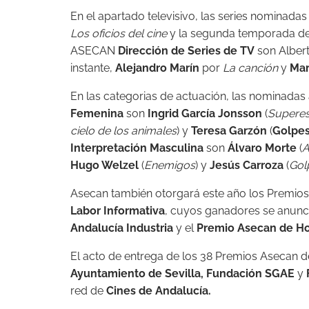
En el apartado televisivo, las series nominadas
Los oficios del cine
y la segunda temporada d
ASECAN
Dirección de Series de TV
son Alber
instante,
Alejandro Marín
por
La canción
y
Mar
En las categorias de actuación, las nominadas
Femenina
son
Ingrid García Jonsson
(
Superes
cielo de los animales
) y
Teresa Garzón
(
Golpe
Interpretación Masculina
son
Álvaro Morte
(
A
Hugo Welzel
(
Enemigos
) y
Jesús Carroza
(
Gol
Asecan también otorgará este año los Premio
Labor Informativa
, cuyos ganadores se anunc
Andalucía Industria
y el
Premio Asecan de Ho
El acto de entrega de los 38 Premios Asecan d
Ayuntamiento de Sevilla, Fundación SGAE
y
red de
Cines de Andalucía.