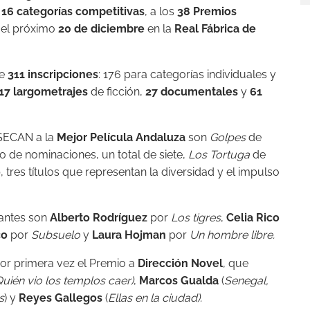
s
16 categorías competitivas
, a los
38 Premios
 el próximo
20 de diciembre
en la
Real Fábrica de
e
311 inscripciones
: 176 para categorías individuales y
17 largometrajes
de ficción,
27 documentales
y
61
ASECAN a la
Mejor Película Andaluza
son
Golpes
de
o de nominaciones, un total de siete,
Los Tortuga
de
o
, tres títulos que representan la diversidad y el impulso
rantes son
Alberto Rodríguez
por
Los tigres
,
Celia Rico
co
por
Subsuelo
y
Laura Hojman
por
Un hombre libre.
r primera vez el Premio a
Dirección Novel
, que
uién vio los templos caer)
,
Marcos Gualda
(
Senegal,
s
) y
Reyes Gallegos
(
Ellas en la ciudad).