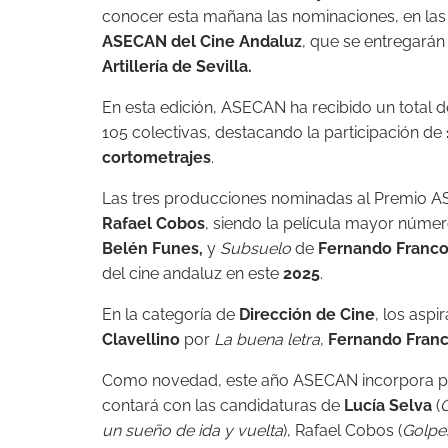
conocer esta mañana las nominaciones, en la
ASECAN del Cine Andaluz
, que se entregarán
Artillería de Sevilla.
En esta edición, ASECAN ha recibido un total d
105 colectivas, destacando la participación de
cortometrajes
.
Las tres producciones nominadas al Premio 
Rafael Cobos
, siendo la película mayor númer
Belén Funes,
y
Subsuelo
de
Fernando Franc
del cine andaluz en este
2025
.
En la categoría de
Dirección de Cine
, los aspi
Clavellino
por
La buena letra
,
Fernando Fran
Como novedad, este año ASECAN incorpora po
contará con las candidaturas de
Lucía Selva
(
Q
un sueño de ida y vuelta
), Rafael Cobos (
Golpe