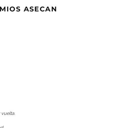
EMIOS ASECAN
 vuelta
.
ad
.