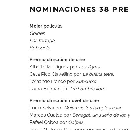
NOMINACIONES 38 PR
Mejor película
Golpes
Los tortuga
Subsuelo
Premio dirección de cine
Alberto Rodríguez por
Los tigres
.
Celia Rico Clavellino por
La buena letra
.
Fernando Franco por
Subsuelo
.
Laura Hojman por
Un hombre libre
.
Premio dirección novel de cine
Lucía Selva por
Quién vio los templos caer
.
Marcos Gualda por
Senegal, un sueño de ida y
Rafael Cobos por
Golpes
.
Reyes Gallegos Rodríguez por
Ellas en la ciud