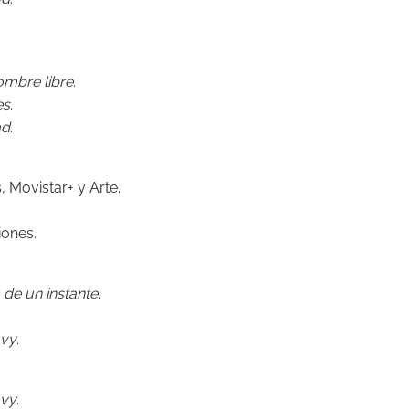
mbre libre
.
es
.
ad
.
 Movistar+ y Arte.
ones.
de un instante
.
avy
.
avy
.