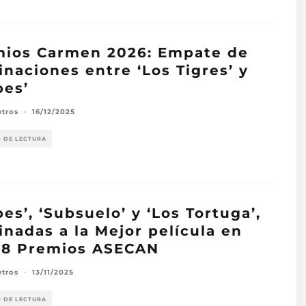
ios Carmen 2026: Empate de
naciones entre ‘Los Tigres’ y
pes’
etros
·
16/12/2025
O DE LECTURA
pes’, ‘Subsuelo’ y ‘Los Tortuga’,
nadas a la Mejor película en
38 Premios ASECAN
etros
·
13/11/2025
O DE LECTURA