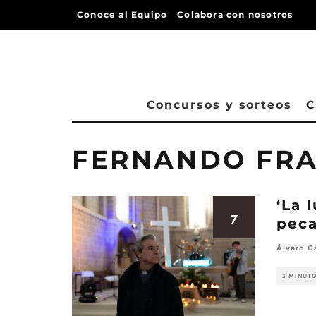
Conoce al Equipo
Colabora con nosotros
Concursos y sorteos
C
FERNANDO FR
‘La 
7
peca
Álvaro G
3 MINUT