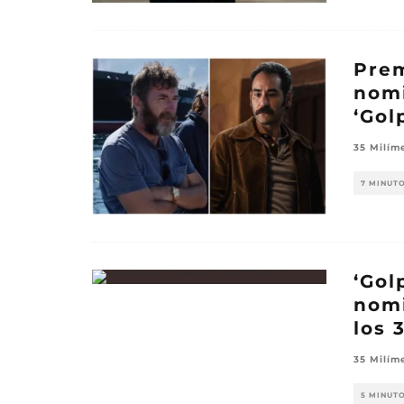
Prem
nomi
‘Gol
35 Milím
7 MINUT
‘Gol
nomi
los 
35 Milím
5 MINUT