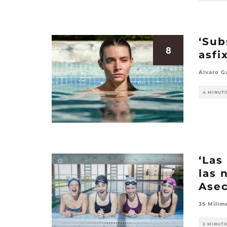
‘Sub
8
asfi
Álvaro G
4 MINUT
‘Las
las 
Ase
35 Milím
2 MINUT