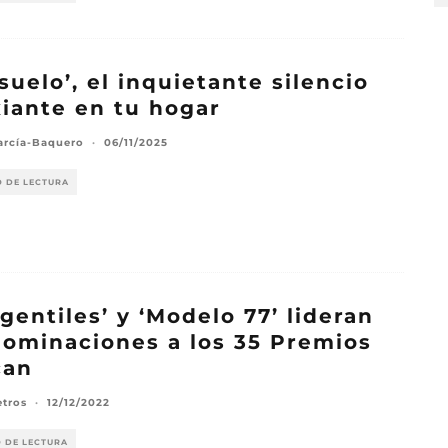
suelo’, el inquietante silencio
xiante en tu hogar
arcía-Baquero
·
06/11/2025
O DE LECTURA
 gentiles’ y ‘Modelo 77’ lideran
nominaciones a los 35 Premios
can
etros
·
12/12/2022
O DE LECTURA