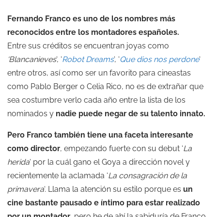
Fernando Franco es uno de los nombres más
reconocidos entre los montadores españoles.
Entre sus créditos se encuentran joyas como
‘Blancanieves
‘, ‘
Robot Dreams
‘, ‘
Que dios nos perdone
‘
entre otros, así como ser un favorito para cineastas
como Pablo Berger o Celia Rico, no es de extrañar que
sea costumbre verlo cada año entre la lista de los
nominados y
nadie puede negar de su talento innato.
Pero Franco también tiene una faceta interesante
como director
, empezando fuerte con su debut ‘
La
herida
‘ por la cuál gano el Goya a dirección novel y
recientemente la aclamada ‘
La consagración de la
primavera
‘. Llama la atención su estilo porque es
un
cine bastante pausado e íntimo para estar realizado
por un montador
, pero he de ahí la sabiduría de Franco.