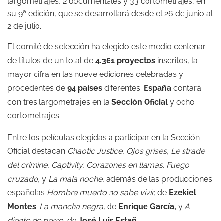
largometrajes, 2 documentales y 33 cortometrajes, en
su 9ª edición, que se desarrollará desde el 26 de junio al
2 de julio.
El comité de selección ha elegido este medio centenar
de títulos de un total de
4.361 proyectos
inscritos, la
mayor cifra en las nueve ediciones celebradas y
procedentes de
94 países
diferentes.
España
contará
con tres largometrajes en la
Sección Oficial
y ocho
cortometrajes.
Entre los películas elegidas a participar en la Sección
Oficial destacan
Chaotic Justice, Ojos grises, Le strade
del crimine, Captivity, Corazones en llamas. Fuego
cruzado,
y
La mala noche,
además de las producciones
españolas
Hombre muerto no sabe vivir
,
de
Ezekiel
Montes
;
La mancha negra,
de
Enrique García,
y
A
diente de perro
, de
José Luis Estañ.