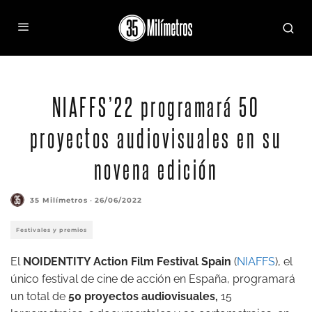
NIAFFS’22 programará 50
proyectos audiovisuales en su
novena edición
35 Milímetros
·
26/06/2022
Festivales y premios
El
NOIDENTITY Action Film Festival Spain
(
NIAFFS
), el
único festival de cine de acción en España, programará
un total de
50 proyectos audiovisuales,
15