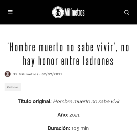
Antonio Dechent, en una escena de la película (Foto: Filmax)
‘Hombre muerto no sabe vivir’, no
hay honor entre ladrones
35 Milímetros
·
02/07/2021
Críticas
Título original:
Hombre muerto no sabe vivir
Año:
2021
Duración:
105 min.