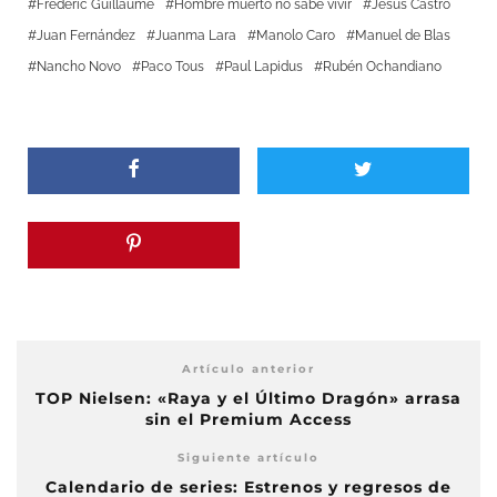
Frederic Guillaume
Hombre muerto no sabe vivir
Jesús Castro
Juan Fernández
Juanma Lara
Manolo Caro
Manuel de Blas
Nancho Novo
Paco Tous
Paul Lapidus
Rubén Ochandiano
Artículo anterior
TOP Nielsen: «Raya y el Último Dragón» arrasa
sin el Premium Access
Siguiente artículo
Calendario de series: Estrenos y regresos de