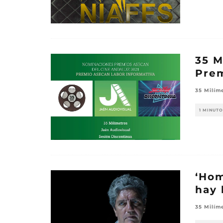
35 M
Pre
35 Milím
1 MINUTO
‘Hom
hay 
35 Milím