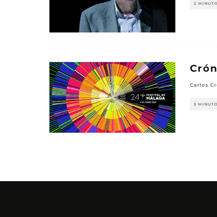
2 MINUT
Crón
Carlos Cr
5 MINUT