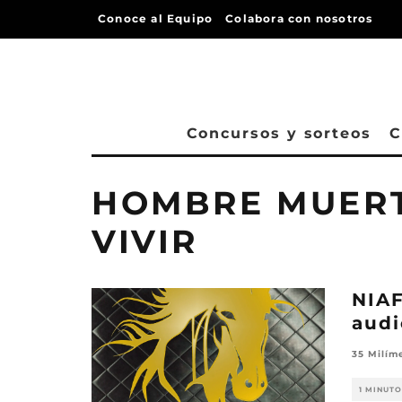
Conoce al Equipo
Colabora con nosotros
Concursos y sorteos
C
HOMBRE MUERT
VIVIR
NIAF
audi
35 Milím
1 MINUTO