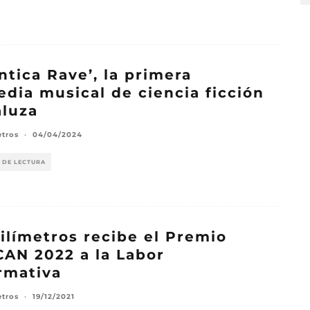
ntica Rave’, la primera
dia musical de ciencia ficción
luza
etros
·
04/04/2024
 DE LECTURA
ilímetros recibe el Premio
AN 2022 a la Labor
rmativa
etros
·
19/12/2021