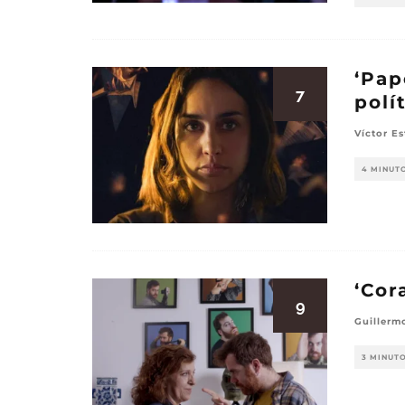
‘Pap
7
polí
Víctor E
4 MINUT
‘Cor
9
Guillerm
3 MINUT