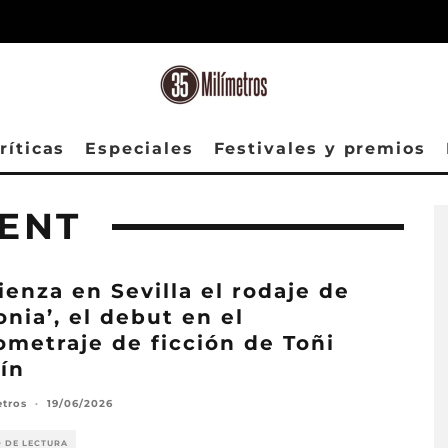
ríticas
Especiales
Festivales y premios
ENT
enza en Sevilla el rodaje de
onia’, el debut en el
ometraje de ficción de Toñi
ín
etros
·
19/06/2026
O DE LECTURA