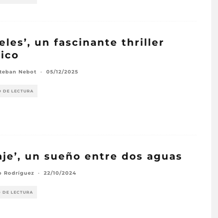
eles’, un fascinante thriller
tico
steban Nebot
·
05/12/2025
O DE LECTURA
aje’, un sueño entre dos aguas
o Rodríguez
·
22/10/2024
O DE LECTURA