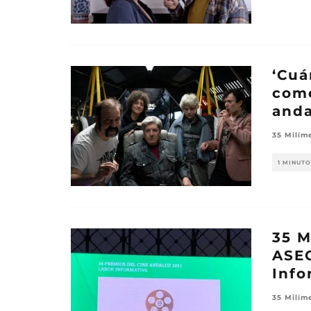
‘Cuá
come
anda
35 Milím
1 MINUTO
35 M
ASEC
Info
35 Milím