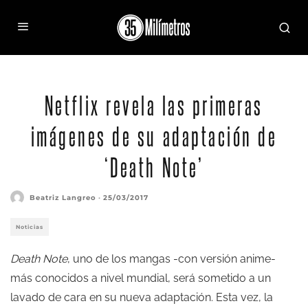
L y Light en la adaptación de 'Death Note'
Netflix revela las primeras
imágenes de su adaptación de
‘Death Note’
Beatriz Langreo
·
25/03/2017
Noticias
Death Note
, uno de los mangas -con versión anime-
más conocidos a nivel mundial, será sometido a un
lavado de cara en su nueva adaptación. Esta vez, la