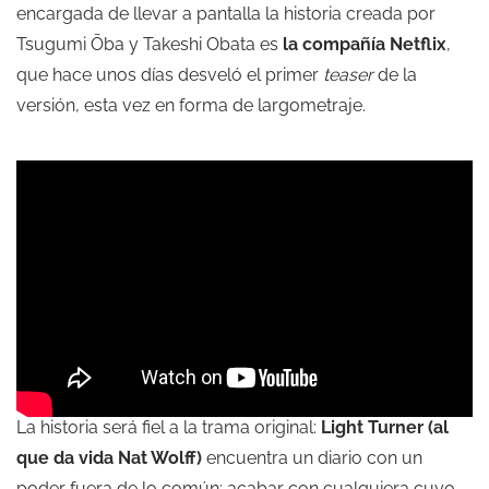
encargada de llevar a pantalla la historia creada por
Tsugumi Ōba y Takeshi Obata es
la compañía Netflix
,
que hace unos días desveló el primer
teaser
de la
versión, esta vez en forma de largometraje.
La historia será fiel a la trama original:
Light Turner (al
que da vida Nat Wolff)
encuentra un diario con un
poder fuera de lo común: acabar con cualquiera cuyo