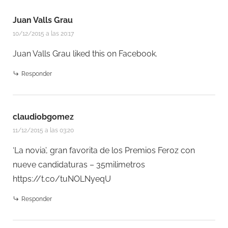
Juan Valls Grau
10/12/2015 a las 20:17
Juan Valls Grau
liked this on Facebook.
Responder
claudiobgomez
11/12/2015 a las 03:20
‘La novia’, gran favorita de los Premios Feroz con
nueve candidaturas – 35milimetros
https://t.co/tuNOLNyeqU
Responder