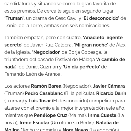
candidaturas y situándose como la gran favorita de
estos premios. De cerca le sigue en segundo lugar
‘Truman’
, un drama de Cesc Gay, y
‘El desconocido’
de
Daniel de la Torre, ambas con seis nominaciones.
También empatan, pero con cuatro,
‘Anacleto: agente
secreto’
de Javier Ruiz Caldera,
‘Mi gran noche’
de Álex
de la Iglesia,
‘Negociador’
de Borja Cobeaga, la
triunfadora del pasado Festival de Málaga
‘A cambio de
nada’
, de Daniel Guzmán y
‘Un día perfecto’
de
Fernando León de Aranoa,
Los actores
Ramón Barea
(Negociador),
Javier Cámara
(Truman)
Pedro Casablanc
(B, la película),
Ricardo Darín
(Truman) y
Luis Tosar
(El desconocido) competirán para
alzarse con el premio a la mejor interpretación este año,
mientras que
Penélope Cruz
(Ma ma),
Inma Cuesta
(La
novia),
Irene Escolar
(Un otoño sin Berlín),
Natalia de
Molina
(Techo y comida) y
Nora Navas
(La adopción)