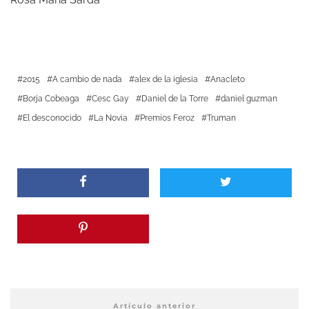
2015
A cambio de nada
alex de la iglesia
Anacleto
Borja Cobeaga
Cesc Gay
Daniel de la Torre
daniel guzman
El desconocido
La Novia
Premios Feroz
Truman
Artículo anterior