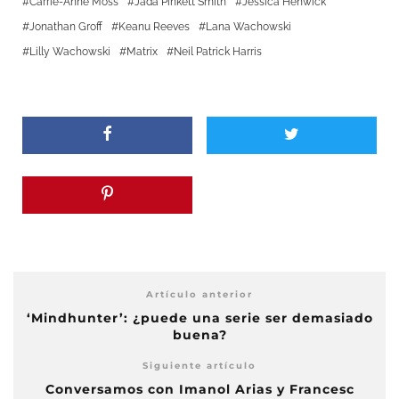
Carrie-Anne Moss
Jada Pinkett Smith
Jessica Henwick
Jonathan Groff
Keanu Reeves
Lana Wachowski
Lilly Wachowski
Matrix
Neil Patrick Harris
Artículo anterior
‘Mindhunter’: ¿puede una serie ser demasiado
buena?
Siguiente artículo
Conversamos con Imanol Arias y Francesc