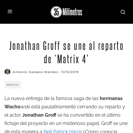
Jonathan Groff se une al reparto
de ‘Matrix 4’
Antonio Campos Mendez
·
11/12/2019
Noticias
La nueva entrega de la famosa saga de las
hermanas
Wacho
wski está paulatinamente cerrando su reparto y
el actor
Jonathan Groff
se ha convertido en el último
fichaje del proyecto en un misterioso papel. Groff se une
de esta manera a
Neil Patrick Harris
(
Cómo conocía