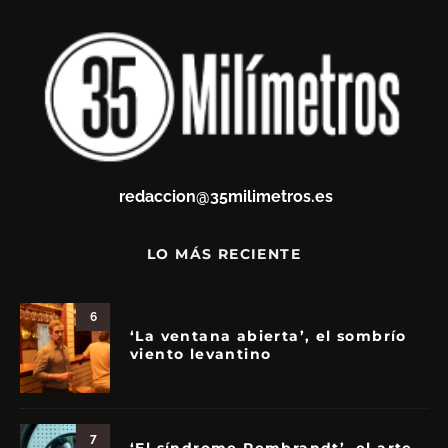
redaccion@35milimetros.es
LO MÁS RECIENTE
6
‘La ventana abierta’, el sombrío
viento levantino
7