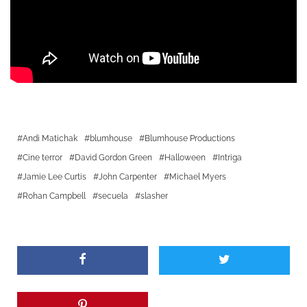
Andi Matichak
blumhouse
Blumhouse Productions
Cine terror
David Gordon Green
Halloween
Intriga
Jamie Lee Curtis
John Carpenter
Michael Myers
Rohan Campbell
secuela
slasher