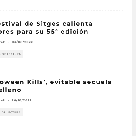
estival de Sitges calienta
res para su 55ª edición
ralt
·
03/08/2022
O DE LECTURA
loween Kills’, evitable secuela
elleno
ralt
·
26/10/2021
O DE LECTURA