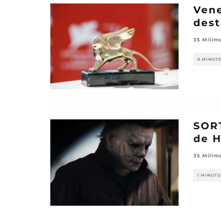
Vene
dest
35 Milím
9 MINUT
SORT
de H
35 Milím
1 MINUTO