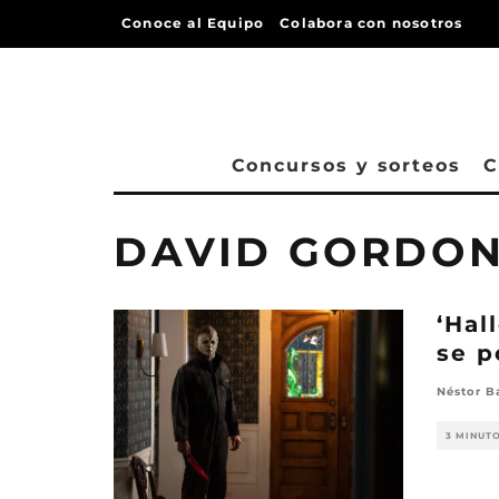
Conoce al Equipo
Colabora con nosotros
Concursos y sorteos
C
DAVID GORDON
‘Hal
se p
Néstor B
3 MINUT