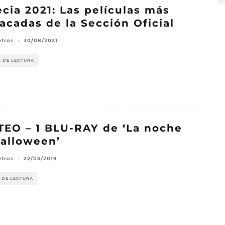
cia 2021: Las películas más
acadas de la Sección Oficial
etros
·
30/08/2021
O DE LECTURA
EO – 1 BLU-RAY de ‘La noche
alloween’
etros
·
22/03/2019
 DE LECTURA