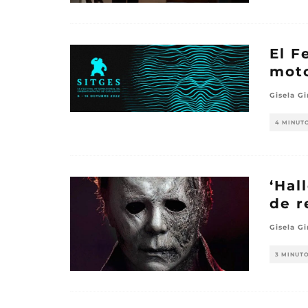
El F
moto
Gisela Gi
4 MINUT
‘Hal
de r
Gisela Gi
3 MINUT