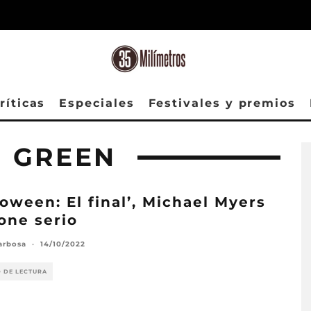
ríticas
Especiales
Festivales y premios
 GREEN
loween: El final’, Michael Myers
one serio
arbosa
·
14/10/2022
O DE LECTURA