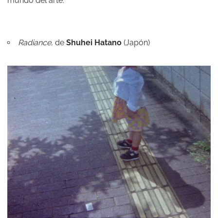
mundo del arte.
Radiance
, de
Shuhei Hatano
(Japón)