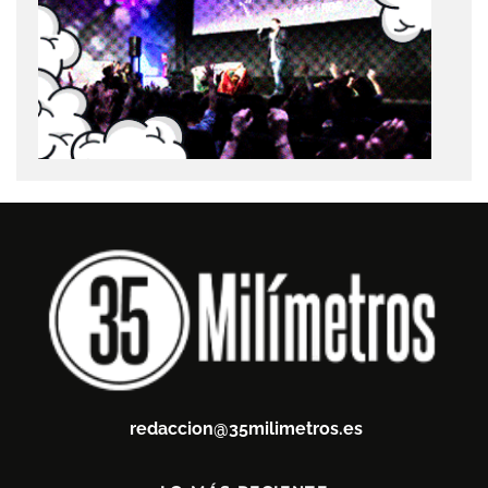
redaccion@35milimetros.es