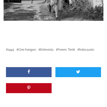
1945
Cine húngaro
Entrevista
Ferenc Török
holocausto