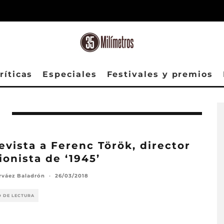
ríticas
Especiales
Festivales y premios
evista a Ferenc Török, director
ionista de ‘1945’
rváez Baladrón
·
26/03/2018
O DE LECTURA