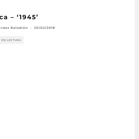
ica – ‘1945’
rváez Baladrón
·
20/02/2018
O DE LECTURA