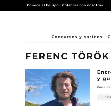
Conoce al Equipo
Colabora con nosotros
Concursos y sorteos
C
FERENC TÖRÖK
Entr
y gu
Curro Na
4 MINUT