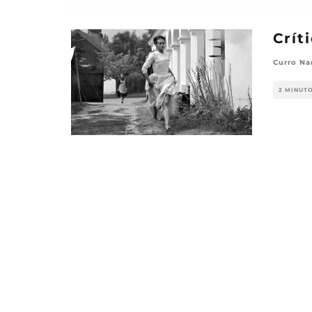
Crít
Curro Na
2 MINUT