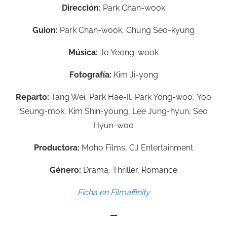
Dirección:
Park Chan-wook
Guion:
Park Chan-wook, Chung Seo-kyung
Música:
Jo Yeong-wook
Fotografía:
Kim Ji-yong
Reparto:
Tang Wei,
Park Hae-Il,
Park Yong-woo,
Yoo
Seung-mok,
Kim Shin-young,
Lee Jung-hyun,
Seo
Hyun-woo
Productora:
Moho Films,
CJ Entertainment
Género:
Drama, Thriller, Romance
Ficha en Filmaffinity
—