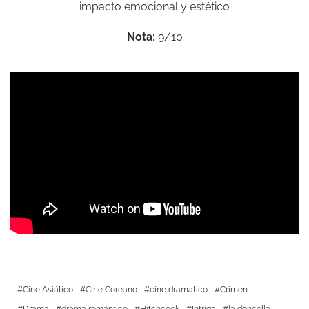
impacto emocional y estético
Nota:
9/10
Cine Asiático
Cine Coreano
cine dramatico
Crimen
Drama
drama romántico
Hitchcock
Intriga
la doncella