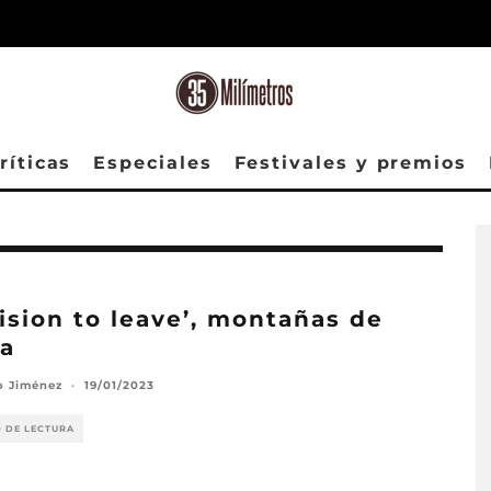
ríticas
Especiales
Festivales y premios
ision to leave’, montañas de
a
o Jiménez
·
19/01/2023
O DE LECTURA