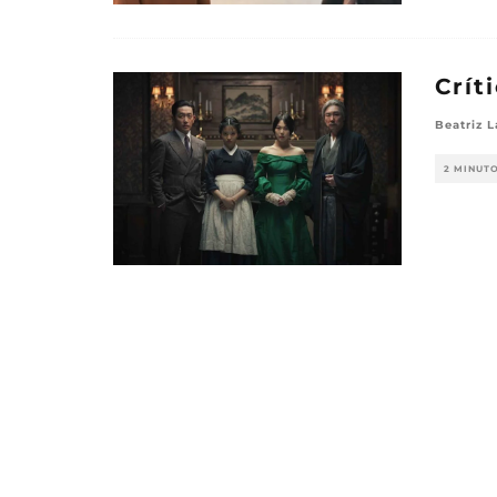
Crít
Beatriz 
2 MINUT