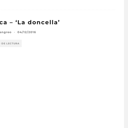
ica – ‘La doncella’
Langreo
·
04/12/2016
O DE LECTURA