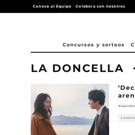
Conoce al Equipo
Colabora con nosotros
Concursos y sorteos
C
LA DONCELLA
‘Dec
aren
Alejandr
2 MINUT