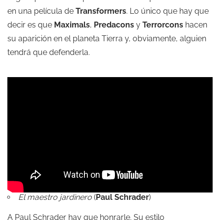
en una película de
Transformers
. Lo único que hay que
decir es que
Maximals
,
Predacons
y
Terrorcons
hacen
su aparición en el planeta Tierra y, obviamente, alguien
tendrá que defenderla.
El maestro jardinero
(
Paul Schrader
)
A Paul Schrader hay que honrarle. Su estilo