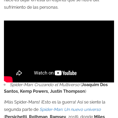
sufrimiento de las personas.
Spider-Man: Cruzando el Multiverso
(
Joaquim Dos
Santos,
Kemp Powers,
Justin Thompson
)
¡Más Spider-Mans! ¡Esto es la guerra! Así se siente la
segunda parte de
Spider-Man: Un nuevo universo
(
Persichetti
,
Rothman
,
Ramsey
, 2018), donde
Miles