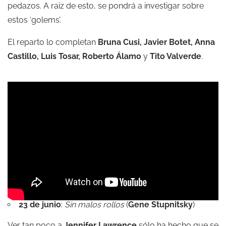
pedazos. A raiz de esto, se pondrá a investigar sobre
estos ‘golems’.
El reparto lo completan
Bruna Cusi, Javier Botet, Anna
Castillo, Luis Tosar, Roberto Álamo
y
Tito Valverde
.
23 de junio
:
Sin malos rollos
(
Gene Stupnitsky
)
Ver tan poco a
Jennifer Lawrence
sólo ha hecho que se