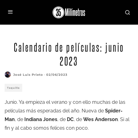
Calendario de películas: junio
2023
José Luis Prieto
·
02/06/2023
Taquilla
Junio. Ya empieza el verano y con ello muchas de las
películas más esperadas del año. Nueva de
Spider-
Man
, de
Indiana Jones
, de
DC
, de
Wes Anderson
. Si al
fin y al cabo somos felices con poco.