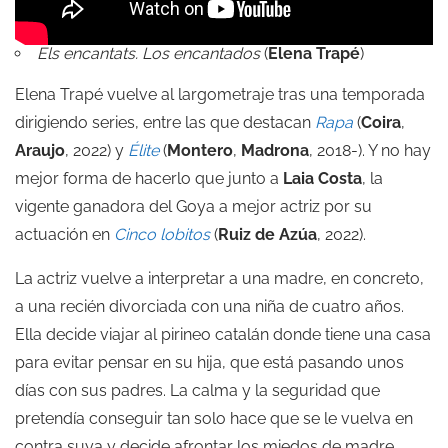
Els encantats. Los encantados
(
Elena Trapé
)
Elena Trapé vuelve al largometraje tras una temporada
dirigiendo series, entre las que destacan
Rapa
(
Coira
,
Araujo
, 2022) y
Élite
(
Montero
,
Madrona
, 2018-). Y no hay
mejor forma de hacerlo que junto a
Laia Costa
, la
vigente ganadora del Goya a mejor actriz por su
actuación en
Cinco lobitos
(
Ruiz de Azúa
, 2022).
La actriz vuelve a interpretar a una madre, en concreto,
a una recién divorciada con una niña de cuatro años.
Ella decide viajar al pirineo catalán donde tiene una casa
para evitar pensar en su hija, que está pasando unos
días con sus padres. La calma y la seguridad que
pretendía conseguir tan solo hace que se le vuelva en
contra suya y decide afrontar los miedos de madre