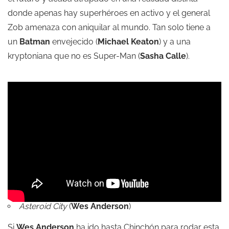
donde apenas hay superhéroes en activo y el general
Zob amenaza con aniquilar al mundo. Tan solo tiene a
un
Batman
envejecido (
Michael Keaton
) y a una
kryptoniana que no es Super-Man (
Sasha Calle
).
Asteroid City
(
Wes Anderson
)
Si
Wes Anderson
ha ido hasta Chinchón para rodar esta