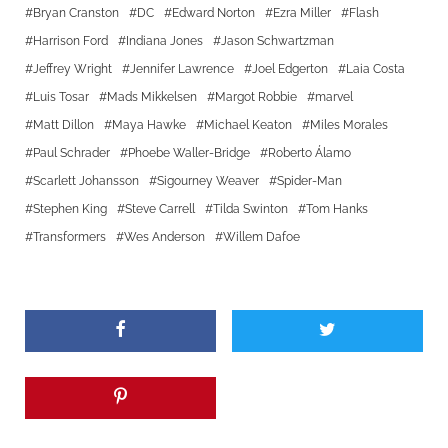
Bryan Cranston
DC
Edward Norton
Ezra Miller
Flash
Harrison Ford
Indiana Jones
Jason Schwartzman
Jeffrey Wright
Jennifer Lawrence
Joel Edgerton
Laia Costa
Luis Tosar
Mads Mikkelsen
Margot Robbie
marvel
Matt Dillon
Maya Hawke
Michael Keaton
Miles Morales
Paul Schrader
Phoebe Waller-Bridge
Roberto Álamo
Scarlett Johansson
Sigourney Weaver
Spider-Man
Stephen King
Steve Carrell
Tilda Swinton
Tom Hanks
Transformers
Wes Anderson
Willem Dafoe