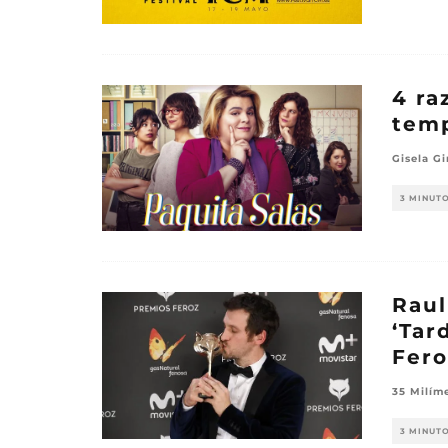
4 ra
temp
Gisela Gi
3 MINUT
Raul
‘Tar
Fero
35 Milím
3 MINUT