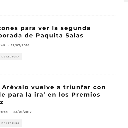
zones para ver la segunda
orada de Paquita Salas
ralt
·
12/07/2018
O DE LECTURA
 Arévalo vuelve a triunfar con
de para la ira’ en los Premios
z
etros
·
23/01/2017
O DE LECTURA