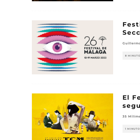
Fest
Secc
Guillerm
8 MINUT
El F
segu
35 Milím
1 MINUTO