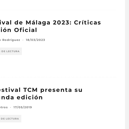
ival de Málaga 2023: Críticas
ión Oficial
o Rodríguez
·
18/03/2023
O DE LECTURA
estival TCM presenta su
nda edición
etros
·
17/05/2019
 DE LECTURA