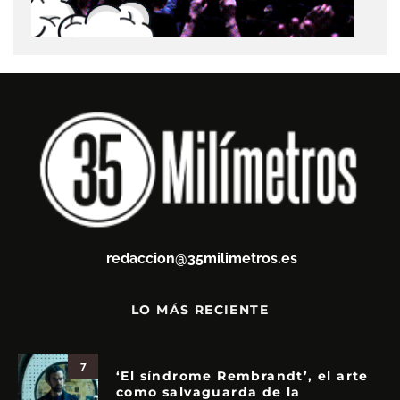
redaccion@35milimetros.es
LO MÁS RECIENTE
7
‘El síndrome Rembrandt’, el arte
como salvaguarda de la