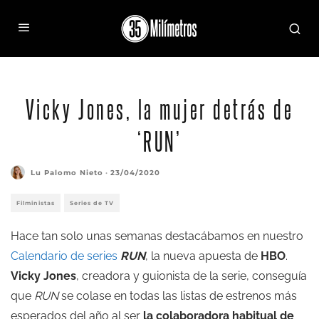
Vicky Jones, la mujer detrás de
‘RUN’
Lu Palomo Nieto
·
23/04/2020
Filministas
Series de TV
Hace tan solo unas semanas destacábamos en nuestro
Calendario de series
RUN
, la nueva apuesta de
HBO
.
Vicky Jones
, creadora y guionista de la serie, conseguía
que
RUN
se colase en todas las listas de estrenos más
esperados del año al ser
la colaboradora habitual de