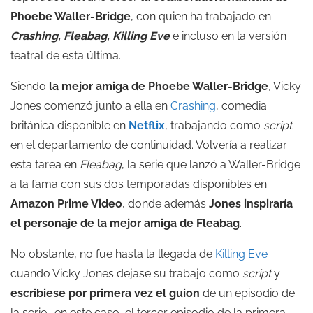
Phoebe Waller-Bridge
, con quien ha trabajado en
Crashing, Fleabag, Killing Eve
e incluso en la versión
teatral de esta última.
Siendo
la mejor amiga de Phoebe Waller-Bridge
, Vicky
Jones comenzó junto a ella en
Crashing
, comedia
británica disponible en
Netflix
, trabajando como
script
en el departamento de continuidad. Volvería a realizar
esta tarea en
Fleabag
, la serie que lanzó a Waller-Bridge
a la fama con sus dos temporadas disponibles en
Amazon Prime Video
, donde además
Jones inspiraría
el personaje de la mejor amiga de Fleabag
.
No obstante, no fue hasta la llegada de
Killing Eve
cuando Vicky Jones dejase su trabajo como
script
y
escribiese por primera vez el guion
de un episodio de
la serie -en este caso, el tercer episodio de la primera