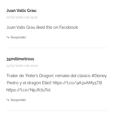
Juan Valls Grau
22/02/2016 a las 19:02
Juan Valls Grau
liked this on Facebook.
Responder
35milimetross
23/02/2016 a las 01:00
Trailer de ‘Peter’s Dragon’, remake del clásico #Disney
‘Pedro y el dragón Elliot’
https://t.co/9A3vAMy5TB
https://t.co/NpJfctuTol
Responder