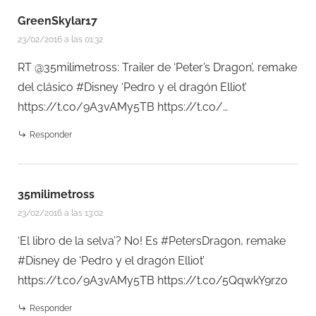
GreenSkylar17
23/02/2016 a las 01:32
RT @35milimetross: Trailer de ‘Peter’s Dragon’, remake
del clásico #Disney ‘Pedro y el dragón Elliot’
https://t.co/9A3vAMy5TB
https://t.co/…
Responder
35milimetross
23/02/2016 a las 13:02
‘El libro de la selva’? No! Es #PetersDragon, remake
#Disney de ‘Pedro y el dragón Elliot’
https://t.co/9A3vAMy5TB
https://t.co/5QqwkY9rzo
Responder