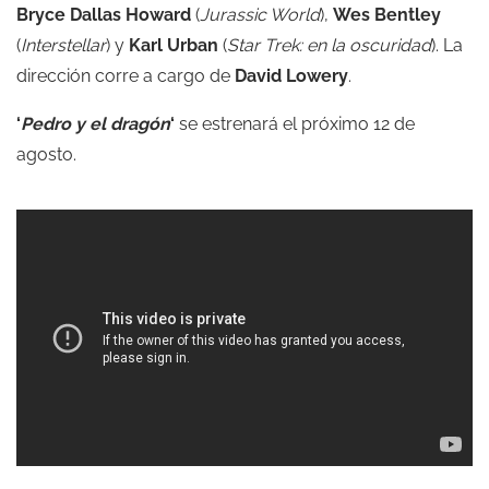
Bryce Dallas Howard
(
Jurassic World
),
Wes Bentley
(
Interstellar
) y
Karl Urban
(
Star Trek: en la oscuridad
). La
dirección corre a cargo de
David Lowery
.
‘
Pedro y el dragón
‘
se estrenará el próximo 12 de
agosto.