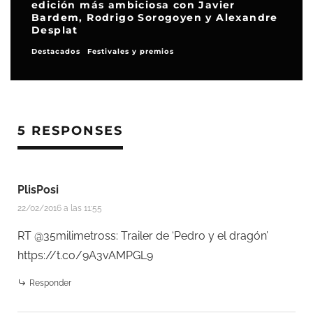
edición más ambiciosa con Javier
Bardem, Rodrigo Sorogoyen y Alexandre
Desplat
Destacados
Festivales y premios
5 RESPONSES
PlisPosi
22/02/2016 a las 11:55
RT @35milimetross: Trailer de ‘Pedro y el dragón’
https://t.co/9A3vAMPGL9
Responder