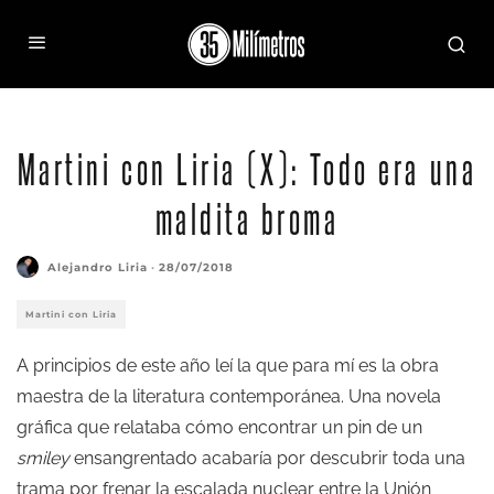
Martini con Liria (X): Todo era una
maldita broma
Alejandro Liria
·
28/07/2018
Martini con Liria
A principios de este año leí la que para mí es la obra
maestra de la literatura contemporánea. Una novela
gráfica que relataba cómo encontrar un pin de un
smiley
ensangrentado acabaría por descubrir toda una
trama por frenar la escalada nuclear entre la Unión