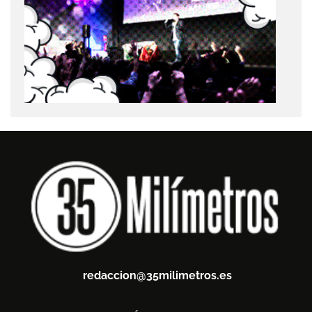
redaccion@35milimetros.es