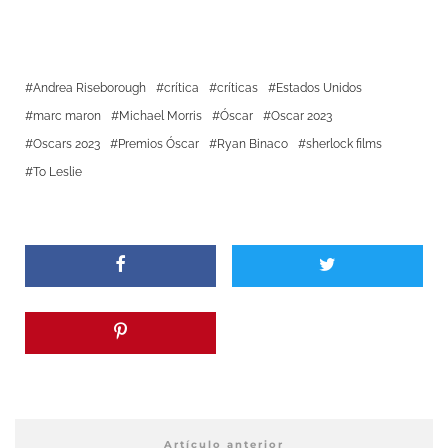
Andrea Riseborough
crítica
críticas
Estados Unidos
marc maron
Michael Morris
Óscar
Oscar 2023
Oscars 2023
Premios Óscar
Ryan Binaco
sherlock films
To Leslie
Artículo anterior