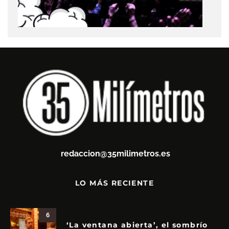
redaccion@35milimetros.es
LO MÁS RECIENTE
6
‘La ventana abierta’, el sombrío