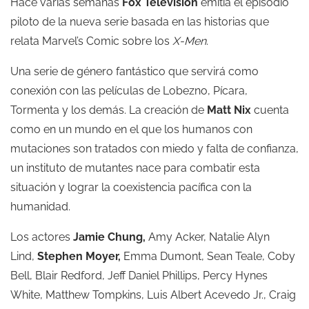
Hace varias semanas
Fox Television
emitía el episodio
piloto de la nueva serie basada en las historias que
relata Marvel’s Comic sobre los
X-Men
.
Una serie de género fantástico que servirá como
conexión con las películas de Lobezno, Pícara,
Tormenta y los demás. La creación de
Matt Nix
cuenta
como en un mundo en el que los humanos con
mutaciones son tratados con miedo y falta de confianza,
un instituto de mutantes nace para combatir esta
situación y lograr la coexistencia pacífica con la
humanidad.
Los actores
Jamie Chung
,
Amy Acker, Natalie Alyn
Lind,
Stephen Moyer
,
Emma Dumont, Sean Teale, Coby
Bell, Blair Redford, Jeff Daniel Phillips, Percy Hynes
White, Matthew Tompkins, Luis Albert Acevedo Jr., Craig