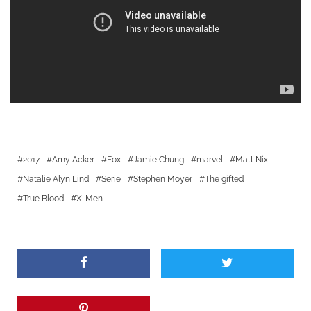
2017
Amy Acker
Fox
Jamie Chung
marvel
Matt Nix
Natalie Alyn Lind
Serie
Stephen Moyer
The gifted
True Blood
X-Men