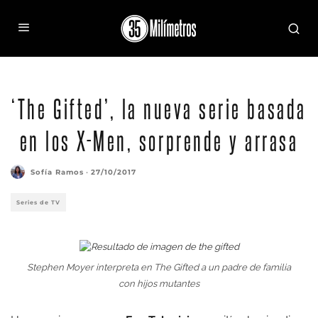
‘The Gifted’, la nueva serie basada
en los X-Men, sorprende y arrasa
Sofía Ramos
·
27/10/2017
Series de TV
Stephen Moyer interpreta en
The Gifted
a un padre de familia
con hijos mutantes