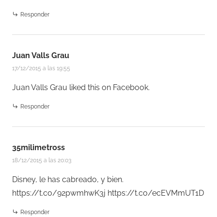
Responder
Juan Valls Grau
17/12/2015 a las 19:55
Juan Valls Grau
liked this on Facebook.
Responder
35milimetross
18/12/2015 a las 20:03
Disney, le has cabreado, y bien.
https://t.co/92pwmhwK3j
https://t.co/ecEVMmUT1D
Responder