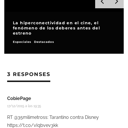
La hiperconectividad en el cine, el
fenómeno de los deberes antes del
estreno
Especiales
Destacados
3 RESPONSES
CobiePage
17/12/2015 a las 19:35
RT @35milimetross: Tarantino contra Disney
https://t.co/vIqbvev3kk