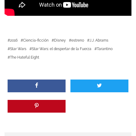
2016
Ciencia-ficción
Disney
estreno
J.J. Abrams
Star Wars
Star Wars: el despertar de la Fuerza
Tarantino
The Hateful Eight