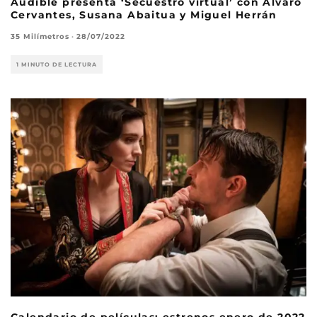
Audible presenta ‘Secuestro virtual’ con Álvaro
Cervantes, Susana Abaitua y Miguel Herrán
35 Milímetros
·
28/07/2022
1 MINUTO DE LECTURA
Calendario de películas: estrenos enero de 2022