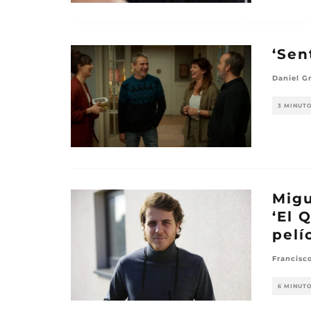
‘Sen
Daniel G
3 MINUT
Migu
‘El 
pelí
Francisc
6 MINUT