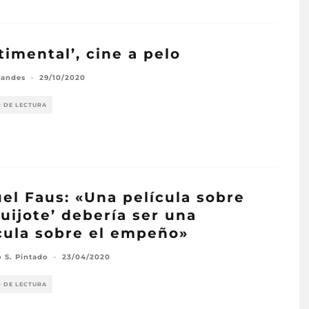
timental’, cine a pelo
randes
·
29/10/2020
O DE LECTURA
el Faus: «Una película sobre
Quijote’ debería ser una
cula sobre el empeño»
o S. Pintado
·
23/04/2020
O DE LECTURA