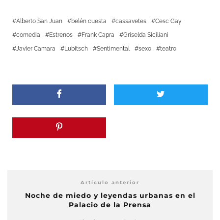
Alberto San Juan
belén cuesta
cassavetes
Cesc Gay
comedia
Estrenos
Frank Capra
Griselda Siciliani
Javier Camara
Lubitsch
Sentimental
sexo
teatro
Artículo anterior
Noche de miedo y leyendas urbanas en el
Palacio de la Prensa