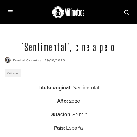
Fotograma de Sentimental (2020) de Cesc Gay
‘Sentimental’, cine a pelo
Daniel Grandes
·
29/10/2020
Críticas
Título original:
Sentimental
Año:
2020
Duración
: 82 min.
País:
España