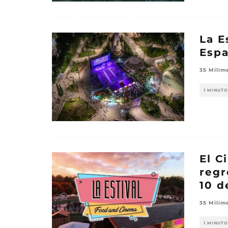
La E
Espa
35 Milím
1 MINUTO
El C
regr
10 d
35 Milím
1 MINUTO