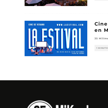
Cine
en M
35 Milím
1 MINUTO