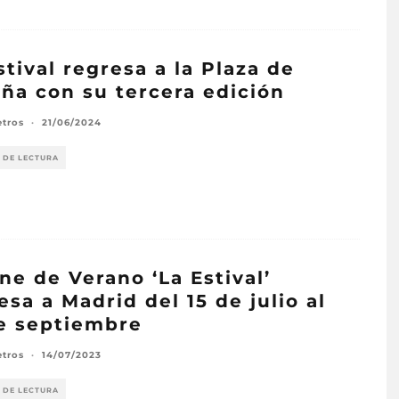
stival regresa a la Plaza de
ña con su tercera edición
etros
·
21/06/2024
 DE LECTURA
ine de Verano ‘La Estival’
esa a Madrid del 15 de julio al
e septiembre
etros
·
14/07/2023
 DE LECTURA