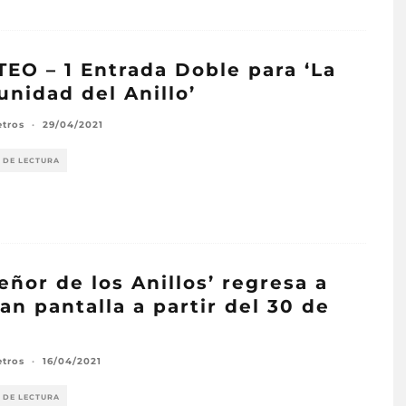
EO – 1 Entrada Doble para ‘La
nidad del Anillo’
etros
·
29/04/2021
 DE LECTURA
Señor de los Anillos’ regresa a
ran pantalla a partir del 30 de
l
etros
·
16/04/2021
 DE LECTURA