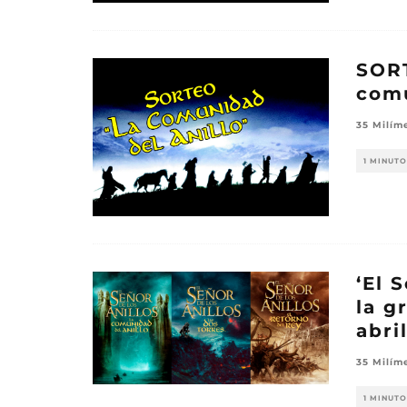
SORT
comu
35 Milím
1 MINUTO
‘El 
la g
abri
35 Milím
1 MINUTO