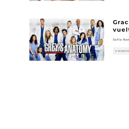
Grac
vuel
Sofía Ra
3 MINUT