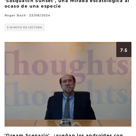
‘Sasquatch Sunset’, una mirada escatológica al
ocaso de una especie
Roger Bach
·
23/08/2024
3 MINUTO DE LECTURA
7.5
‘Dream Scenario’, ¿sueñan los androides con