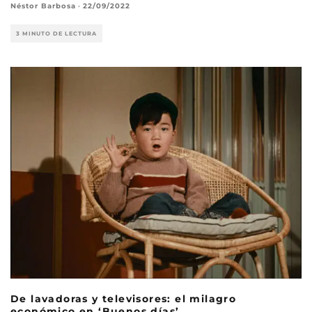
Néstor Barbosa
·
22/09/2022
3 MINUTO DE LECTURA
De lavadoras y televisores: el milagro
económico en ‘Buenos días’